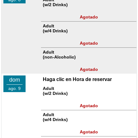
(w/2 Drinks)
Agotado
Adult
(w/4 Drinks)
Agotado
Adult
(non-Alcoholic)
Agotado
dom
Haga clic en Hora de reservar
ago. 9
Adult
(w/2 Drinks)
Agotado
Adult
(w/4 Drinks)
Agotado