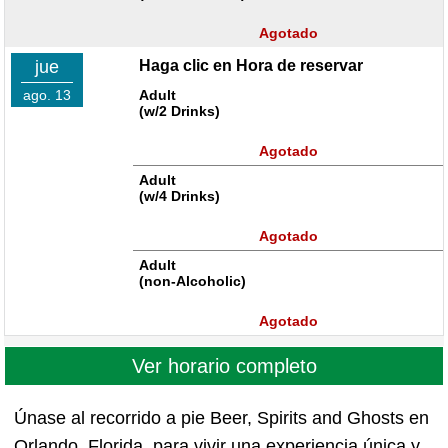
Agotado
jue
Haga clic en Hora de reservar
ago. 13
Adult
(w/2 Drinks)
Agotado
Adult
(w/4 Drinks)
Agotado
Adult
(non-Alcoholic)
Agotado
Ver horario completo
Únase al recorrido a pie Beer, Spirits and Ghosts en
Orlando, Florida, para vivir una experiencia única y