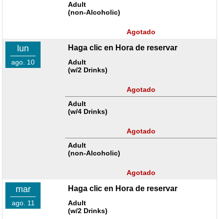
Adult
(non-Alcoholic)
Agotado
lun
Haga clic en Hora de reservar
ago. 10
Adult
(w/2 Drinks)
Agotado
Adult
(w/4 Drinks)
Agotado
Adult
(non-Alcoholic)
Agotado
mar
Haga clic en Hora de reservar
ago. 11
Adult
(w/2 Drinks)