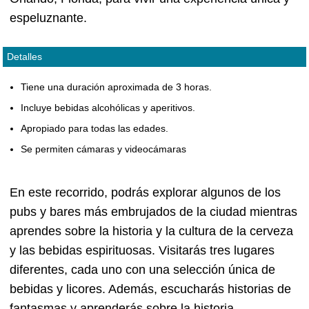
espeluznante.
Detalles
Tiene una duración aproximada de 3 horas.
Incluye bebidas alcohólicas y aperitivos.
Apropiado para todas las edades.
Se permiten cámaras y videocámaras
En este recorrido, podrás explorar algunos de los
pubs y bares más embrujados de la ciudad mientras
aprendes sobre la historia y la cultura de la cerveza
y las bebidas espirituosas. Visitarás tres lugares
diferentes, cada uno con una selección única de
bebidas y licores. Además, escucharás historias de
fantasmas y aprenderás sobre la historia