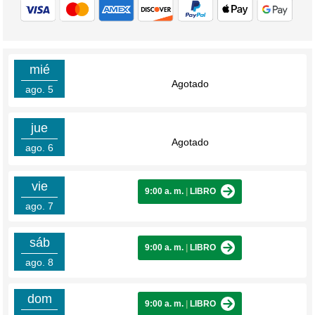
mié
Agotado
ago. 5
jue
Agotado
ago. 6
vie
9:00 a. m.
|
LIBRO
ago. 7
sáb
9:00 a. m.
|
LIBRO
ago. 8
dom
9:00 a. m.
|
LIBRO