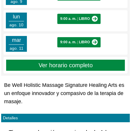
ago. 9
lun
9:00 a. m.
|
LIBRO
ago. 10
mar
9:00 a. m.
|
LIBRO
ago. 11
Ver horario completo
Be Well Holistic Massage Signature Healing Arts es
un enfoque innovador y compasivo de la terapia de
masaje.
Detalles