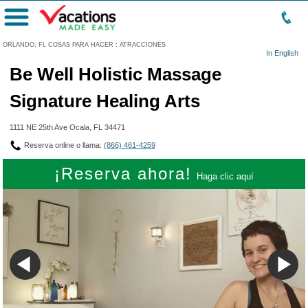
Menú
ORLANDO, FL COSAS PARA HACER
:
ATRACCIONES
In English
Be Well Holistic Massage
Signature Healing Arts
1111 NE 25th Ave Ocala, FL 34471
Reserva online o llama:
(866) 461-4259
¡Reserva ahora!
Haga clic aquí