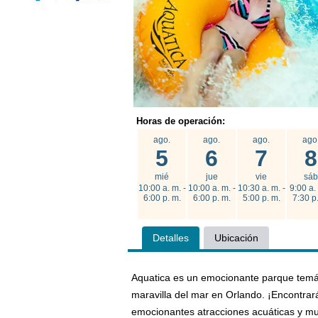
Horas de operación:
ago.
ago.
ago.
ago
5
6
7
8
mié
jue
vie
sáb
10:00 a. m. -
10:00 a. m. -
10:30 a. m. -
9:00 a. 
6:00 p. m.
6:00 p. m.
5:00 p. m.
7:30 p
Detalles
Ubicación
Aquatica es un emocionante parque temáti
maravilla del mar en Orlando. ¡Encontrar
emocionantes atracciones acuáticas y m