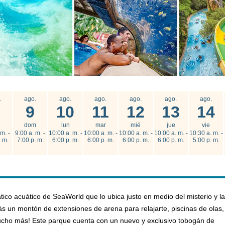
.
ago.
ago.
ago.
ago.
ago.
ago.
9
10
11
12
13
14
dom
lun
mar
mié
jue
vie
m. -
9:00 a. m. -
10:00 a. m. -
10:00 a. m. -
10:00 a. m. -
10:00 a. m. -
10:30 a. m. -
. m.
7:00 p. m.
6:00 p. m.
6:00 p. m.
6:00 p. m.
6:00 p. m.
5:00 p. m.
co acuático de SeaWorld que lo ubica justo en medio del misterio y la
ás un montón de extensiones de arena para relajarte, piscinas de olas,
ucho más! Este parque cuenta con un nuevo y exclusivo tobogán de