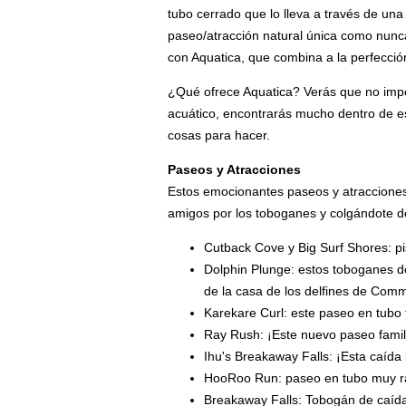
tubo cerrado que lo lleva a través de una
paseo/atracción natural única como nunc
con Aquatica, que combina a la perfecci
¿Qué ofrece Aquatica? Verás que no impor
acuático, encontrarás mucho dentro de e
cosas para hacer.
Paseos y Atracciones
Estos emocionantes paseos y atracciones s
amigos por los toboganes y colgándote de
Cutback Cove y Big Surf Shores: pis
Dolphin Plunge: estos toboganes de
de la casa de los delfines de Com
Karekare Curl: este paseo en tubo 
Ray Rush: ¡Este nuevo paseo famili
Ihu's Breakaway Falls: ¡Esta caída
HooRoo Run: paseo en tubo muy rá
Breakaway Falls: Tobogán de caída 