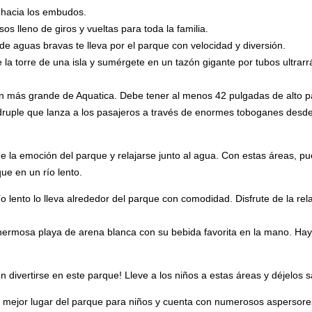
 hacia los embudos.
os lleno de giros y vueltas para toda la familia.
 de aguas bravas te lleva por el parque con velocidad y diversión.
e la torre de una isla y sumérgete en un tazón gigante por tubos ultrar
ón más grande de Aquatica. Debe tener al menos 42 pulgadas de alto p
ruple que lanza a los pasajeros a través de enormes toboganes desde u
 la emoción del parque y relajarse junto al agua. Con estas áreas, pue
que en un río lento.
lento lo lleva alrededor del parque con comodidad. Disfrute de la rela
hermosa playa de arena blanca con su bebida favorita en la mano. H
 divertirse en este parque! Lleve a los niños a estas áreas y déjelos 
l mejor lugar del parque para niños y cuenta con numerosos aspersor