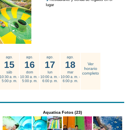
lugar
ago.
ago.
ago.
ago.
15
16
17
18
Ver
horario
sáb
dom
lun
mar
completo
10:30 a. m. -
10:30 a. m. -
10:00 a. m. -
10:00 a. m. -
5:00 p. m.
5:00 p. m.
6:00 p. m.
6:00 p. m.
Aquatica Fotos (23)