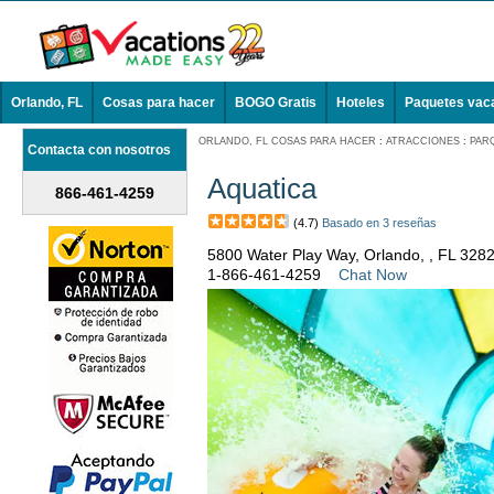
Orlando, FL
Cosas para hacer
BOGO Gratis
Hoteles
Paquetes vac
ORLANDO, FL COSAS PARA HACER
:
ATRACCIONES
:
PAR
Contacta con nosotros
Aquatica
866-461-4259
(4.7)
Basado en 3 reseñas
5800 Water Play Way, Orlando, , FL 328
1-866-461-4259
Chat Now