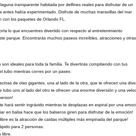
 laguna transparente habitada por delfines reales para disfrutar de un
a antes había experimentado. Disfrute de muchas maravillas del mar
ón con los paquetes de Orlando FL.
ta lo que encuentres divertido con respecto al entretenimiento
ste parque. Encontrarás muchos paseos increíbles, atracciones y otras
on ideales para toda la familia. Te divertirás compitiendo con tus
l tubo mientras corres por un paseo.
cinas de olas gigantes, una al lado de la otra, que te ofrecen una diver
 tubo uno al lado del otro te ofrecen una enorme diversión y una veloci
merson!
te hará sentir ingrávido mientras te desplazas en espiral por una emoc
ar en balsa hace que los balseros giren para disfrutar de la emoción!
 libre es la atracción de caídas múltiples más empinada del parque!
pido para 2 personas.
libre.