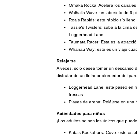
Omaka Rocka: Acelera los canales
Walhalla Wave: un laberinto de 6 pis
Roa's Rapids: este rápido río lleno
Tassie's Twisters: sube a la cima d
Loggerhead Lane.
Taumata Racer: Esta es la atracci
Whanau Way: este es un viaje cuád
Relajarse
A veces, solo desea tomar un descanso de
disfrutar de un flotador alrededor del par
Loggerhead Lane: este paseo en río 
frescas.
Playas de arena: Relájese en una 
Actividades para niños
¡Los adultos no son los únicos que pueden
Kata's Kookaburra Cove: este es e