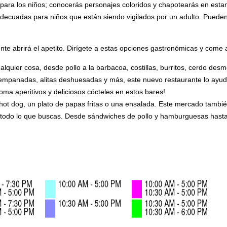
para los niños; conocerás personajes coloridos y chapotearás en esta
adecuadas para niños que están siendo vigilados por un adulto. Pueden c
nte abrirá el apetito. Dirígete a estas opciones gastronómicas y come 
lquier cosa, desde pollo a la barbacoa, costillas, burritos, cerdo de
 empanadas, alitas deshuesadas y más, este nuevo restaurante lo ayud
oma aperitivos y deliciosos cócteles en estos bares!
hot dog, un plato de papas fritas o una ensalada. Este mercado tambi
ne todo lo que buscas. Desde sándwiches de pollo y hamburguesas hasta 