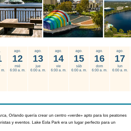
.
ago.
ago.
ago.
ago.
ago.
ago.
1
12
13
14
15
16
17
r
mié
jue
vie
sáb
dom
lun
. m.
6:00 a. m.
6:00 a. m.
6:00 a. m.
6:00 a. m.
6:00 a. m.
6:00 a. m.
ca, Orlando quería crear un centro «verde» apto para los peatones
ristas y eventos. Lake Eola Park era un lugar perfecto para un