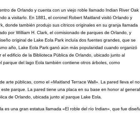
entro de Orlando y cuenta con un viejo roble llamado Indian River Oak
o a visitarlo. En 1881, el coronel Robert Maitland visitó Orlando y
k, donde también produjo sus cítricos originales en su granja llamada
ado por William H. Clark, el comisionado de parques de Orlando, y
diseño original de Lake Eola Park incluía dos fuentes grandes, que se
ismo año, Lake Eola Park ganó aún más popularidad cuando organizó
el edificio de la Biblioteca Pública de Orlando, ubicado junto al
el parque del lago Eola también contiene otros árboles, como
de arte públicas, como el «Maitland Terrace Wall». La pared lleva el n
este parque. La pared tiene una placa en su base en honor al general d
ública de Orlando, ubicada junto al parque Lake Eola.
la es una gran estatua llamada «El roble del río Indian», que fue dise