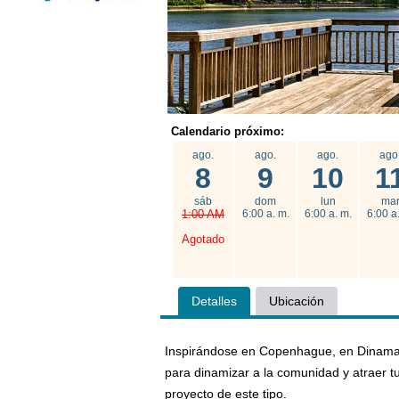
Calendario próximo:
ago.
ago.
ago.
ago
8
9
10
1
sáb
dom
lun
ma
1:00 AM
6:00 a. m.
6:00 a. m.
6:00 a
Agotado
Detalles
Ubicación
Inspirándose en Copenhague, en Dinamar
para dinamizar a la comunidad y atraer tu
proyecto de este tipo.