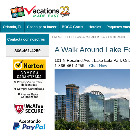
Orlando, FL
Cosas para hacer
BOGO Gratis
Hoteles
Paquetes vac
ORLANDO, FL COSAS PARA HACER
:
PASEOS DE AUDIO
Contacta con nosotros
A Walk Around Lake Eo
866-461-4259
101 N Rosalind Ave , Lake Eola Park Or
1-866-461-4259
Chat Now