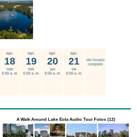
ago.
ago.
ago.
ago.
18
19
20
21
Ver horario
completo
mar
mié
jue
vie
6:00 a. m.
6:00 a. m.
6:00 a. m.
6:00 a. m.
A Walk Around Lake Eola Audio Tour Fotos (12)