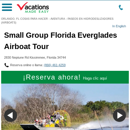
Menú
ORLANDO, FL COSAS PARA HACER
:
AVENTURA
:
PASEOS EN HIDRODESLIZADORES
(AIRBOATS)
In English
Small Group Florida Everglades
Airboat Tour
2830 Neptune Rd Kissimmee, Florida 34744
Reserva online o llama:
(866) 461-4259
¡Reserva ahora!
Haga clic aquí