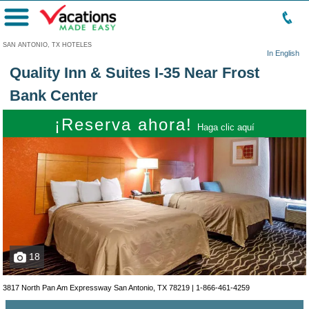
Menú
SAN ANTONIO, TX HOTELES
In English
Quality Inn & Suites I-35 Near Frost
Bank Center
¡Reserva ahora!
Haga clic aquí
18
3817 North Pan Am Expressway San Antonio, TX 78219 |
1-866-461-4259