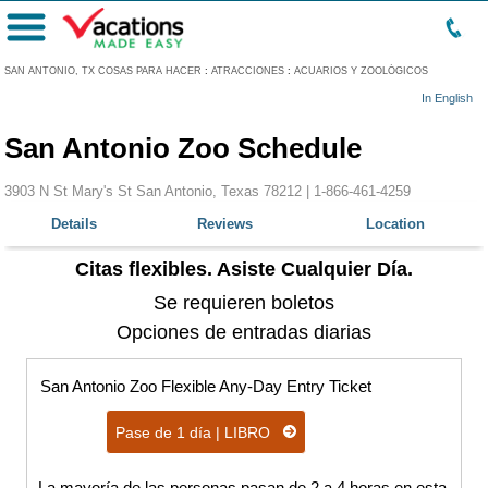
Menú
SAN ANTONIO, TX COSAS PARA HACER
:
ATRACCIONES
:
ACUARIOS Y ZOOLÓGICOS
In English
San Antonio Zoo Schedule
3903 N St Mary's St San Antonio, Texas 78212 |
1-866-461-4259
Details
Reviews
Location
Citas flexibles. Asiste Cualquier Día.
Se requieren boletos
Opciones de entradas diarias
San Antonio Zoo Flexible Any-Day Entry Ticket
Pase de 1 día | LIBRO
La mayoría de las personas pasan de 2 a 4 horas en esta