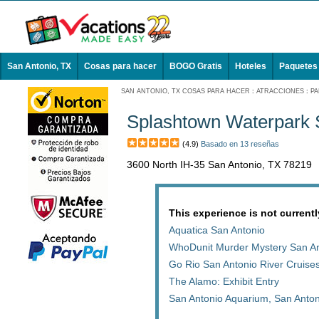
San Antonio, TX
Cosas para hacer
BOGO Gratis
Hoteles
Paquetes
SAN ANTONIO, TX COSAS PARA HACER
:
ATRACCIONES
:
PA
Splashtown Waterpark 
(4.9)
Basado en 13 reseñas
3600 North IH-35 San Antonio, TX 78219
This experience is not currentl
Aquatica San Antonio
WhoDunit Murder Mystery San An
Go Rio San Antonio River Cruises
The Alamo: Exhibit Entry
San Antonio Aquarium, San Anto