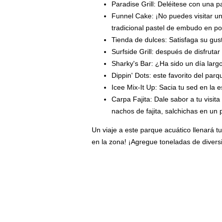
Paradise Grill: Deléitese con una p
Funnel Cake: ¡No puedes visitar u
tradicional pastel de embudo en po
Tienda de dulces: Satisfaga su gust
Surfside Grill: después de disfrutar
Sharky's Bar: ¿Ha sido un día larg
Dippin' Dots: este favorito del par
Icee Mix-It Up: Sacia tu sed en la 
Carpa Fajita: Dale sabor a tu visita
nachos de fajita, salchichas en un p
Un viaje a este parque acuático llenará t
en la zona! ¡Agregue toneladas de diver