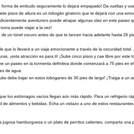
n forma de embudo seguramente lo dejará empapado! Da vueltas y vuel
ete pisos de altura es un tobogán giratorio que te dejará con una emo
uficientemente aventurero puede atrapar algunas olas en este paseo qu
rsona puede viajar a la vez!
és de un túnel oscuro antes de que te lancen hacia adelante hasta 26 pi
ble que lo llevará a un viaje emocionante a través de la oscuridad total.
turas, ¡esta atracción es para ti! ¡Sube cinco pisos y cae libre por este
e un paseo en la tormenta definitiva donde comenzará a 75 pies en el 
es de agua.
be debe bajar en estos toboganes de 30 pies de largo! ¡Traiga a un am
que los estómagos vacíos llegan aún más rápido. Para un refrigerio rá
d de alimentos y bebidas. Echa un vistazo a uno de estos restaurantes
a jugosa hamburguesa o un plato de perritos calientes, comparta una