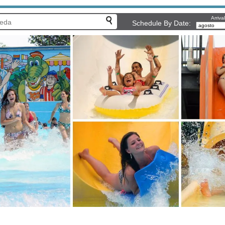
Arriva
Schedule By Date: