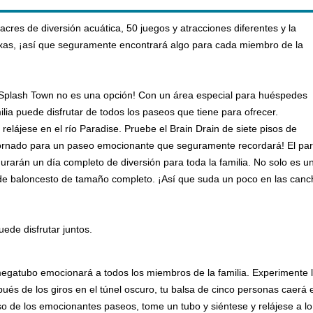
cres de diversión acuática, 50 juegos y atracciones diferentes y la
exas, ¡así que seguramente encontrará algo para cada miembro de la
 Splash Town no es una opción! Con un área especial para huéspedes
lia puede disfrutar de todos los paseos que tiene para ofrecer.
o relájese en el río Paradise. Pruebe el Brain Drain de siete pisos de
, ¡Tornado para un paseo emocionante que seguramente recordará! El pa
gurarán un día completo de diversión para toda la familia. No solo es 
e baloncesto de tamaño completo. ¡Así que suda un poco en las cancha
ede disfrutar juntos.
gatubo emocionará a todos los miembros de la familia. Experimente la 
és de los giros en el túnel oscuro, tu balsa de cinco personas caerá e
 de los emocionantes paseos, tome un tubo y siéntese y relájese a lo l