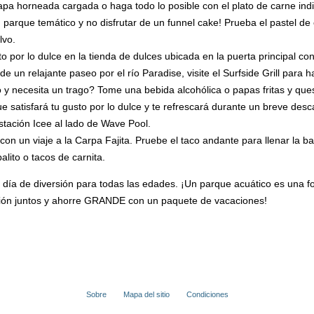
apa horneada cargada o haga todo lo posible con el plato de carne indi
n parque temático y no disfrutar de un funnel cake! Prueba el pastel 
lvo.
o por lo dulce en la tienda de dulces ubicada en la puerta principal co
 de un relajante paseo por el río Paradise, visite el Surfside Grill para 
o y necesita un trago? Tome una bebida alcohólica o papas fritas y que
que satisfará tu gusto por lo dulce y te refrescará durante un breve des
estación Icee al lado de Wave Pool.
 con un viaje a la Carpa Fajita. Pruebe el taco andante para llenar la ba
alito o tacos de carnita.
u día de diversión para todas las edades. ¡Un parque acuático es una fo
sión juntos y ahorre GRANDE con un paquete de vacaciones!
Sobre
Mapa del sitio
Condiciones