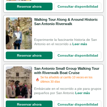
Reservar ahora
Consultar disponibilidad
Walking Tour Along & Around Historic
San Antonio Riverwalk
Experimente la fascinante historia de San
Antonio en el recorrido a
Leer más
Reservar ahora
Consultar disponibilidad
San Antonio Small Group Walking Tour
with Riverwalk Boat Cruise
Se ha añadido al carrito 10 veces en los
últimos 30 días
Embárcate en el recorrido a pie para grupos
pequeños por San Antonio
Leer más
Reservar ahora
Consultar disponibilidad