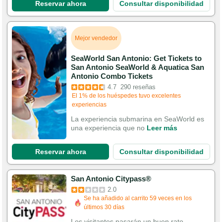
Reservar ahora
Consultar disponibilidad
Mejor vendedor
SeaWorld San Antonio: Get Tickets to
San Antonio SeaWorld & Aquatica San
Antonio Combo Tickets
4.7
290 reseñas
Se ha añadido al carrito 755 veces en los
últimos 30 días
El 1% de los huéspedes tuvo excelentes
La experiencia submarina en SeaWorld es
experiencias
una experiencia que no
Leer más
Reservar ahora
Consultar disponibilidad
San Antonio Citypass®
2.0
Se ha añadido al carrito 59 veces en los
últimos 30 días
Los visitantes pasarán un buen rato