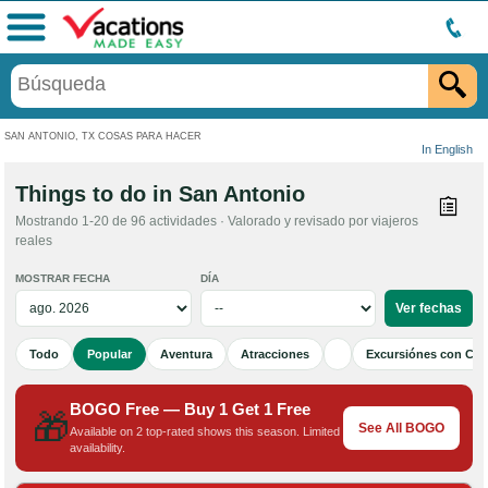
Menú
SAN ANTONIO, TX COSAS PARA HACER
In English
Things to do in San Antonio
Mostrando 1-20 de 96 actividades · Valorado y revisado por viajeros
reales
MOSTRAR FECHA
DÍA
Todo
Popular
Aventura
Atracciones
Excursiónes con Cen
BOGO Free — Buy 1 Get 1 Free
🎁
See All BOGO
Available on 2 top-rated shows this season. Limited
availability.