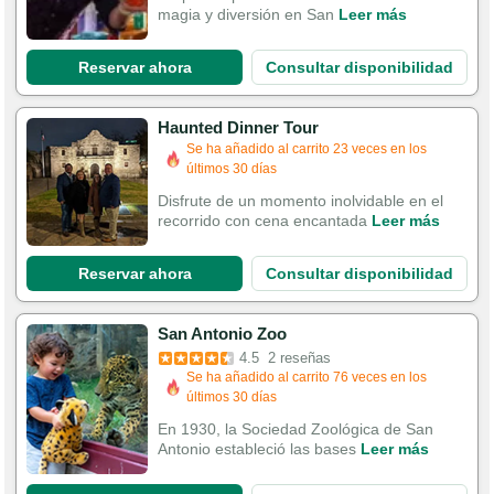
magia y diversión en San
Leer más
Reservar ahora
Consultar disponibilidad
Haunted Dinner Tour
Se ha añadido al carrito 23 veces en los
últimos 30 días
Disfrute de un momento inolvidable en el
recorrido con cena encantada
Leer más
Reservar ahora
Consultar disponibilidad
San Antonio Zoo
4.5
2 reseñas
Se ha añadido al carrito 76 veces en los
últimos 30 días
En 1930, la Sociedad Zoológica de San
Antonio estableció las bases
Leer más