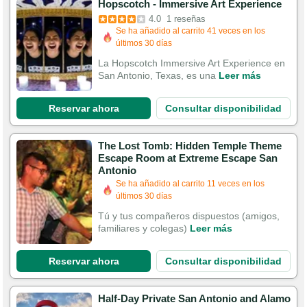
Hopscotch - Immersive Art Experience
4.0
1 reseñas
Se ha añadido al carrito 41 veces en los
últimos 30 días
La Hopscotch Immersive Art Experience en
San Antonio, Texas, es una
Leer más
Reservar ahora
Consultar disponibilidad
The Lost Tomb: Hidden Temple Theme
Escape Room at Extreme Escape San
Antonio
Se ha añadido al carrito 11 veces en los
últimos 30 días
Tú y tus compañeros dispuestos (amigos,
familiares y colegas)
Leer más
Reservar ahora
Consultar disponibilidad
Half-Day Private San Antonio and Alamo