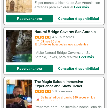
Reservado 184 veces en los últimos 30 días
Experimente la historia de San Antonio con
entradas para explorar el
Leer más
Reservar ahora
Consultar disponibilidad
Reservado en las últimas 2 horas
Natural Bridge Caverns San Antonio
Se ha añadido al carrito 552 veces en los
4.5
35 reseñas
últimos 30 días
El 1% de los huéspedes tuvo excelentes
experiencias
¡Visite Natural Bridge Caverns en San
Antonio, Texas, para realizar
Leer más
Reservar ahora
Consultar disponibilidad
The Magic Saloon Immersive
Experience and Show Ticket
5.0
2 reseñas
Reservado en las últimas 15 horas
Se ha añadido al carrito 140 veces en los
Prepárate para una increíble noche llena de
últimos 30 días