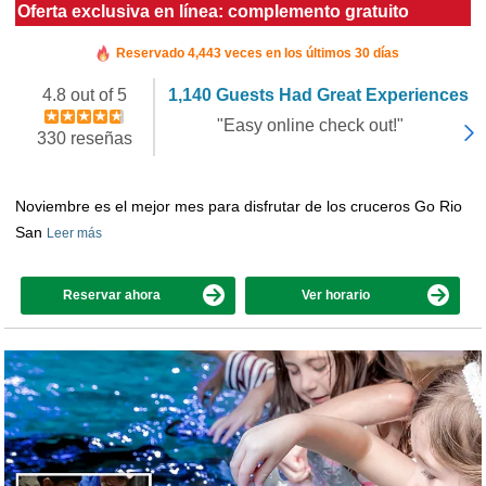
Oferta exclusiva en línea: complemento gratuito
Reservado en las últimas 3 horas
Reservado 4,443 veces en los últimos 30 días
4.8 out of 5
1,140 Guests Had Great Experiences
"Easy online check out!"
330 reseñas
Noviembre es el mejor mes para disfrutar de los cruceros Go Rio
San
Leer más
Reservar ahora
Ver horario