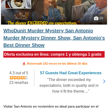
20
WhoDunit Murder Mystery San Antonio
Murder Mystery Dinner Show, San Antonio's
Best Dinner Show
Oferta exclusiva en línea: compre 1 y obtenga 1 gratis
Reservado en las últimas 10 horas
Reservado 102 veces en los últimos 30 días
4.3 out of 5
57 Guests Had Great Experiences
"The dinner exceeded my
23 reseñas
expectations, both in quality and in
how it fit the theme...."
Visitar San Antonio en noviembre es ideal para participar en el