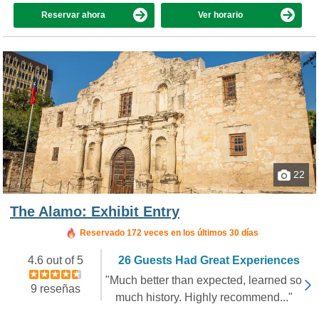
Reservar ahora
Ver horario
22
The Alamo: Exhibit Entry
Reservado 172 veces en los últimos 30 días
4.6 out of 5
26 Guests Had Great Experiences
"Much better than expected, learned so
9 reseñas
much history. Highly recommend..."