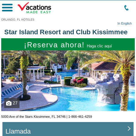
Menú
ORLANDO, FL HOTELES
In English
Star Island Resort and Club Kissimmee
¡Reserva ahora!
Haga clic aquí
27
5000 Ave of the Stars Kissimmee, FL 34746 |
1-866-461-4259
Llamada