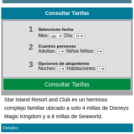
Consultar Tarifas
1
Seleccione fecha
Mes:
Día:
2
Cuantos personas
Adultas:
Niñas Niños:
3
Opciones de alojamiento
Noches:
Habitaciones:
Consultar Tarifas
Star Island Resort and Club es un hermoso
complejo familiar ubicado a solo 4 millas de Disneys
Magic Kingdom y a 8 millas de Seaworld.
Detalles