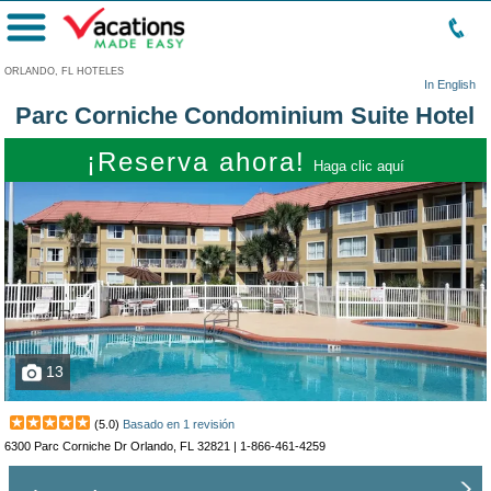
Menú
ORLANDO, FL HOTELES
In English
Parc Corniche Condominium Suite Hotel
¡Reserva ahora!
Haga clic aquí
13
(
5.0
)
Basado en
1
revisión
6300 Parc Corniche Dr Orlando, FL 32821 |
1-866-461-4259