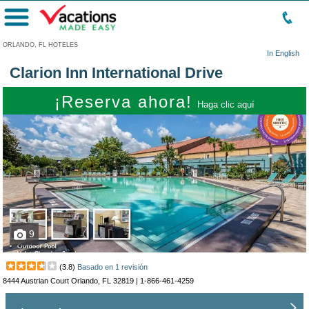
Menú
ORLANDO, FL HOTELES
In English
Clarion Inn International Drive
¡Reserva ahora!
Haga clic aquí
9
(
3.8
)
Basado en
1
revisión
8444 Austrian Court Orlando, FL 32819 |
1-866-461-4259