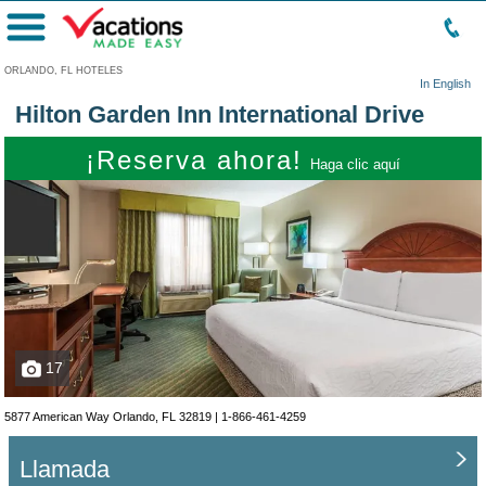
Menú
ORLANDO, FL HOTELES
In English
Hilton Garden Inn International Drive
¡Reserva ahora!
Haga clic aquí
17
5877 American Way Orlando, FL 32819 |
1-866-461-4259
Llamada