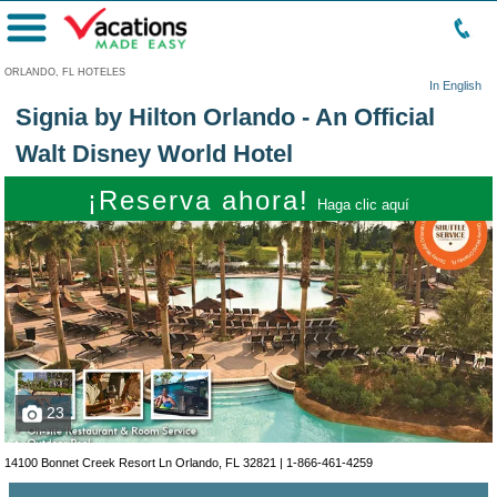
Menú
ORLANDO, FL HOTELES
In English
Signia by Hilton Orlando - An Official
Walt Disney World Hotel
¡Reserva ahora!
Haga clic aquí
23
14100 Bonnet Creek Resort Ln Orlando, FL 32821 |
1-866-461-4259