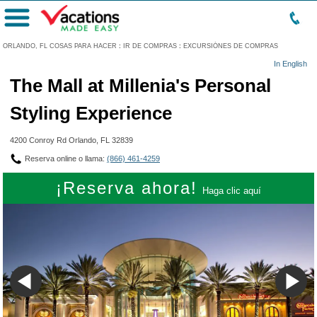
Menú
ORLANDO, FL COSAS PARA HACER
:
IR DE COMPRAS
:
EXCURSIÓNES DE COMPRAS
In English
The Mall at Millenia's Personal
Styling Experience
4200 Conroy Rd Orlando, FL 32839
Reserva online o llama:
(866) 461-4259
¡Reserva ahora!
Haga clic aquí