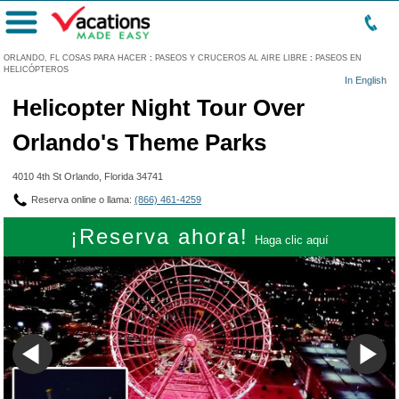
Menú
ORLANDO, FL COSAS PARA HACER
:
PASEOS Y CRUCEROS AL AIRE LIBRE
:
PASEOS EN
HELICÓPTEROS
In English
Helicopter Night Tour Over
Orlando's Theme Parks
4010 4th St Orlando, Florida 34741
Reserva online o llama:
(866) 461-4259
¡Reserva ahora!
Haga clic aquí