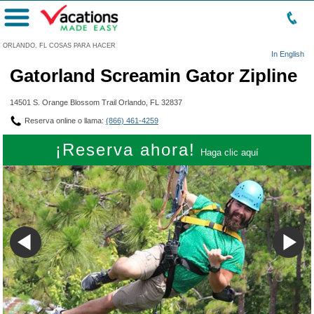
Menú
ORLANDO, FL COSAS PARA HACER
In English
Gatorland Screamin Gator Zipline
14501 S. Orange Blossom Trail Orlando, FL 32837
Reserva online o llama:
(866) 461-4259
¡Reserva ahora!
Haga clic aquí