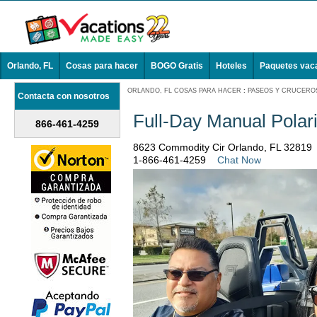
Orlando, FL
Cosas para hacer
BOGO Gratis
Hoteles
Paquetes vac
ORLANDO, FL COSAS PARA HACER
:
PASEOS Y CRUCEROS
Contacta con nosotros
Full-Day Manual Polari
866-461-4259
8623 Commodity Cir Orlando, FL 32819
1-866-461-4259
Chat Now