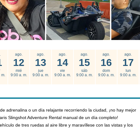
.
ago.
ago.
ago.
ago.
ago.
ago.
1
12
13
14
15
16
17
r
mié
jue
vie
sáb
dom
lun
. m.
9:00 a. m.
9:00 a. m.
9:00 a. m.
9:00 a. m.
9:00 a. m.
9:00 a. m.
 adrenalina o un día relajante recorriendo la ciudad, ¡no hay mejor
aris Slingshot Adventure Rental manual de un día completo!
culo de tres ruedas al aire libre y maravíllese con las vistas y los