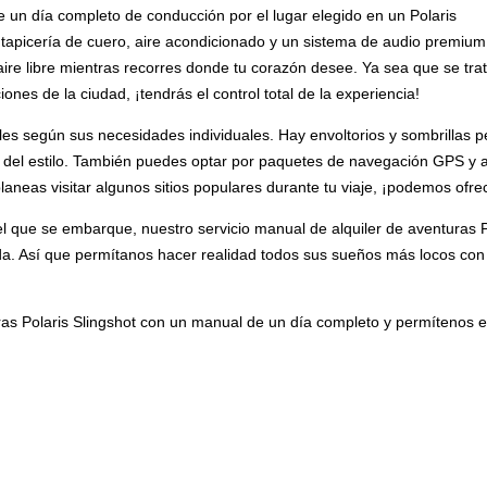
ye un día completo de conducción por el lugar elegido en un Polaris
 tapicería de cuero, aire acondicionado y un sistema de audio premiu
 aire libre mientras recorres donde tu corazón desee. Ya sea que se tra
nes de la ciudad, ¡tendrás el control total de la experiencia!
ales según sus necesidades individuales. Hay envoltorios y sombrillas p
o del estilo. También puedes optar por paquetes de navegación GPS y a
planeas visitar algunos sitios populares durante tu viaje, ¡podemos ofr
l que se embarque, nuestro servicio manual de alquiler de aventuras Po
 vida. Así que permítanos hacer realidad todos sus sueños más locos con
ras Polaris Slingshot con un manual de un día completo y permítenos 