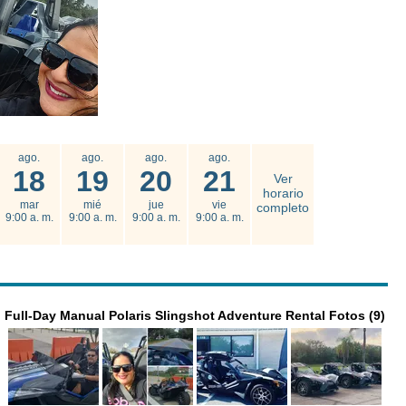
ago.
ago.
ago.
ago.
18
19
20
21
Ver
horario
mar
mié
jue
vie
completo
9:00 a. m.
9:00 a. m.
9:00 a. m.
9:00 a. m.
Full-Day Manual Polaris Slingshot Adventure Rental Fotos (9)