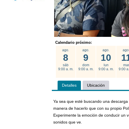
Calendario próximo:
ago.
ago.
ago.
ago
8
9
10
1
sáb
dom
lun
ma
9:00 a. m.
9:00 a. m.
9:00 a. m.
9:00 a
Detalles
Ubicación
Ya sea que esté buscando una descarga de
manera de hacerlo que con su propio Pol
Experimente la emoción de conducir un vehí
sonidos que ve.